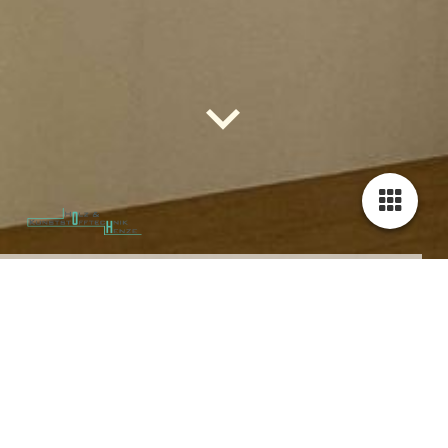
BewaPlast
Fenstersysteme